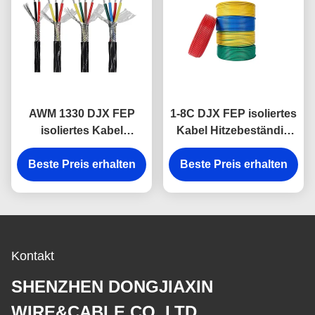
AWM 1330 DJX FEP
1-8C DJX FEP isoliertes
isoliertes Kabel
Kabel Hitzebeständig
hitzebeständig bis 200
bis 200 Grad Celsius
Beste Preis erhalten
Grad Celsius 600V
Beste Preis erhalten
Fluorplastdraht
Fluoroplast-Draht
Kontakt
SHENZHEN DONGJIAXIN
WIRE&CABLE CO.,LTD