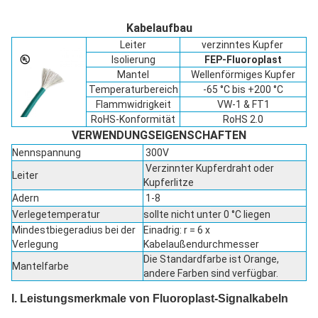
Kabelaufbau
Leiter
verzinntes Kupfer
Isolierung
FEP-Fluoroplast
Mantel
Wellenförmiges Kupfer
Temperaturbereich
-65 °C bis +200 °C
Flammwidrigkeit
VW-1 & FT1
RoHS-Konformität
RoHS 2.0
VERWENDUNGSEIGENSCHAFTEN
Nennspannung
300V
Verzinnter Kupferdraht oder
Leiter
Kupferlitze
Adern
1-8
Verlegetemperatur
sollte nicht unter 0 °C liegen
Mindestbiegeradius bei der
Einadrig: r = 6 x
Verlegung
Kabelaußendurchmesser
Die Standardfarbe ist Orange,
Mantelfarbe
andere Farben sind verfügbar.
I. Leistungsmerkmale von Fluoroplast-Signalkabeln