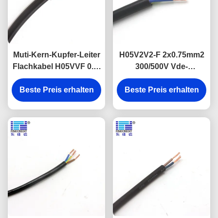
Muti-Kern-Kupfer-Leiter
H05V2V2-F 2x0.75mm2
Flachkabel H05VVF 0.5-
300/500V Vde-
6mm2 industrieller
Zustimmung
Beste Preis erhalten
Beste Preis erhalten
Stromkabel PVCs
flexible