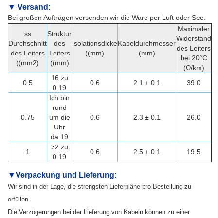
▼ Versand:
Bei großen Aufträgen versenden wir die Ware per Luft oder See.
Maximaler
ss
Struktur
Widerstand
Durchschnitt
des
Isolationsdicke
Kabeldurchmesser
des Leiters
des Leiters
Leiters
((mm)
(mm)
bei 20°C
((mm2)
((mm)
(Ω/km)
16 zu
0.5
0.6
2.1 ± 0.1
39.0
0.19
Ich bin
rund
0.75
um die
0.6
2.3 ± 0.1
26.0
Uhr
da.19
32 zu
1
0.6
2.5 ± 0.1
19.5
0.19
▼
Verpackung und Lieferung
:
Wir sind in der Lage, die strengsten Lieferpläne pro Bestellung zu
erfüllen.
Die Verzögerungen bei der Lieferung von Kabeln können zu einer