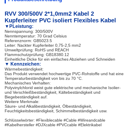
RVV 300/500V 2*1,0mm2 Kabel 2
Kupferleiter PVC isoliert Flexibles Kabel
▼P
Leistung:
Nennspannung: 300/500V
Nenntemperatur: 70 Grad Celsius
Referenznorm: GB5023.5
Leiter: Nackter Kupferleiter 0,75-2,5 mm2
Umweltprüfung: RoHS und REACH
Flammschutzprüfung: GB18380.12
Einheitliche Dicke für ein einfaches Abziehen und Schneiden
▼ Kennzeichen:
Wärmebeständigkeit:
Das Produkt verwendet hochwertige PVC-Rohstoffe und hat eine
Temperaturbeständigkeit von bis zu 70 °C.
Mechanisches Verhalten:
Polyvinylchlorid weist gute elektrische und mechanische Isolier-
und Verschleißbeständigkeit, Kältebeständigkeit und
Biegebeständigkeit auf.
Weitere Merkmale:
Säure- und Alkalibeständigkeit, Ölbeständigkeit,
Feuchtigkeitsbeständigkeit, Schimmelbeständigkeit usw.
Schlüsselwörter: #Flexiblecable #Cable #Wireandcable
#Kabelhersteller #DJXcable #PVCcable #Elektrikabel