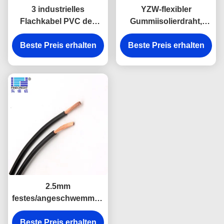
3 industrielles
YZW-flexibler
Flachkabel PVC des
Gummiisolierdraht,
Kern-2.5mm2 isoliert für
1.5mm - 400mm bloßer
Beste Preis erhalten
Haushalt
kupferner Leiter Cable
Beste Preis erhalten
2.5mm
festes/angeschwemmtes
kupfernes industrielles
Beste Preis erhalten
Flachkabel H05V-K