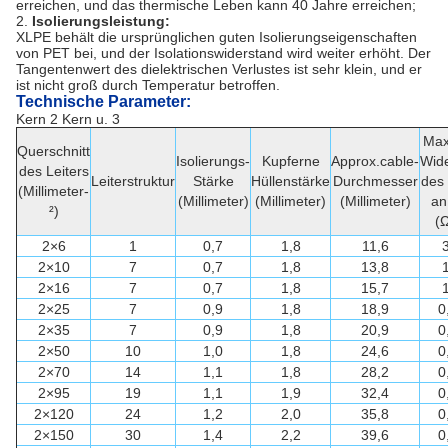
erreichen, und das thermische Leben kann 40 Jahre erreichen;
2.
Isolierungsleistung:
XLPE behält die ursprünglichen guten Isolierungseigenschaften
von PET bei, und der Isolationswiderstand wird weiter erhöht. Der
Tangentenwert des dielektrischen Verlustes ist sehr klein, und er
ist nicht groß durch Temperatur betroffen.
Technische Parameter:
Kern 2 Kern u. 3
Max
Querschnitt
Isolierungs-
Kupferne
Approx.cable-
Wid
des Leiters
Leiterstruktur
Stärke
Hüllenstärke
Durchmesser
des 
(Millimeter-
(Millimeter)
(Millimeter)
(Millimeter)
an
²)
(
2×6
1
0,7
1,8
11,6
2×10
7
0,7
1,8
13,8
2×16
7
0,7
1,8
15,7
2×25
7
0,9
1,8
18,9
0
2×35
7
0,9
1,8
20,9
0
2×50
10
1,0
1,8
24,6
0
2×70
14
1,1
1,8
28,2
0
2×95
19
1,1
1,9
32,4
0
2×120
24
1,2
2,0
35,8
0
2×150
30
1,4
2,2
39,6
0