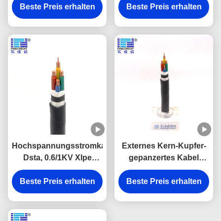
Beste Preis erhalten
pvc-isoliertes Kabel
Beste Preis erhalten
Xlpe 16mm2 frei
Hochspannungsstromkabel
Externes Kern-Kupfer-
Dsta, 0.6/1KV Xlpe
gepanzertes Kabel
isolierte PVC umhüllte
0.6/1KV VV22 4
Beste Preis erhalten
Kabel
Beste Preis erhalten
Rostschutz