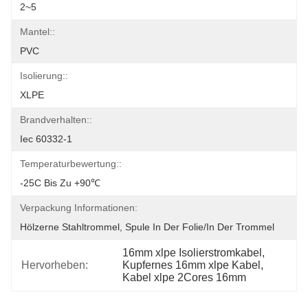
2~5
Mantel::
PVC
Isolierung::
XLPE
Brandverhalten::
Iec 60332-1
Temperaturbewertung::
-25C Bis Zu +90℃
Verpackung Informationen:
Hölzerne Stahltrommel, Spule In Der Folie/in Der Trommel
16mm xlpe Isolierstromkabel
, 
Hervorheben:
Kupfernes 16mm xlpe Kabel
, 
Kabel xlpe 2Cores 16mm