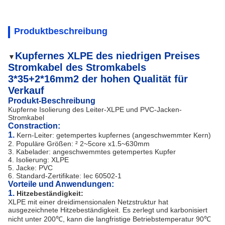
Produktbeschreibung
Kupfernes XLPE des niedrigen Preises
▼
Stromkabel des Stromkabels
3*35+2*16mm2 der hohen Qualität für
Verkauf
Produkt-Beschreibung
Kupferne Isolierung des Leiter-XLPE und PVC-Jacken-
Stromkabel
Constraction:
1.
Kern-Leiter: getempertes kupfernes (angeschwemmter Kern)
2. Populäre Größen: ² 2~5core x1.5~630mm
3. Kabelader: angeschwemmtes getempertes Kupfer
4. Isolierung: XLPE
5. Jacke: PVC
6. Standard-Zertifikate: Iec 60502-1
Vorteile und Anwendungen:
1.
Hitzebeständigkeit:
XLPE mit einer dreidimensionalen Netzstruktur hat
ausgezeichnete Hitzebeständigkeit. Es zerlegt und karbonisiert
nicht unter 200℃, kann die langfristige Betriebstemperatur 90℃