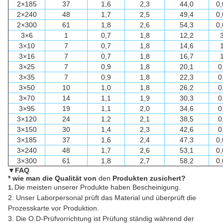
2×185
37
1,6
2,3
44,0
0
2×240
48
1,7
2,5
49,4
0
2×300
61
1,8
2,6
54,3
0
3×6
1
0,7
1,8
12,2
3×10
7
0,7
1,8
14,6
3×16
7
0,7
1,8
16,7
3×25
7
0,9
1,8
20,1
0
3×35
7
0,9
1,8
22,3
0
3×50
10
1,0
1,8
26,2
0
3×70
14
1,1
1,9
30,3
0
3×95
19
1,1
2,0
34,6
0
3×120
24
1,2
2,1
38,5
0
3×150
30
1,4
2,3
42,6
0
3×185
37
1,6
2,4
47,3
0
3×240
48
1,7
2,6
53,1
0
3×300
61
1,8
2,7
58,2
0
▼
FAQ
*
wie man die Qualität von
den
Produkten zusichert?
Die meisten unserer Produkte haben Bescheinigung.
1.
2. Unser Laborpersonal prüft das Material und überprüft die
Prozesskarte vor Produktion.
3. Die O.D-Prüfvorrichtung ist Prüfung ständig während der