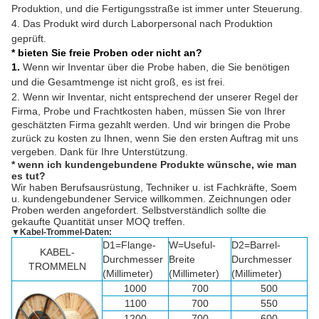
Produktion, und die Fertigungsstraße ist immer unter Steuerung.
4. Das Produkt wird durch Laborpersonal nach Produktion
geprüft.
* bieten Sie freie Proben oder nicht an?
1.
Wenn wir Inventar über die Probe haben, die Sie benötigen
und die Gesamtmenge ist nicht groß, es ist frei.
2.
Wenn wir Inventar, nicht entsprechend der unserer Regel der
Firma, Probe und Frachtkosten haben, müssen Sie von Ihrer
geschätzten Firma gezahlt werden. Und wir bringen die Probe
zurück zu kosten zu Ihnen, wenn Sie den ersten Auftrag mit uns
vergeben. Dank für Ihre Unterstützung.
* wenn ich kundengebundene Produkte wünsche, wie man
es tut?
Wir haben Berufsausrüstung, Techniker u. ist Fachkräfte, Soem
u. kundengebundener Service willkommen. Zeichnungen oder
Proben werden angefordert. Selbstverständlich sollte die
gekaufte Quantität unser MOQ treffen.
▼
Kabel-Trommel-Daten:
D1=Flange-
W=Useful-
D2=Barrel-
KABEL-
Durchmesser
Breite
Durchmesser
TROMMELN
(Millimeter)
(Millimeter)
(Millimeter)
1000
700
500
1100
700
550
1200
700
600