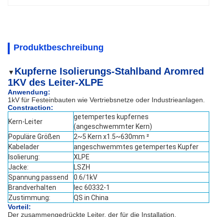
Produktbeschreibung
Kupferne Isolierungs-Stahlband Aromred
▼
1KV des Leiter-XLPE
Anwendung:
1kV für Festeinbauten wie Vertriebsnetze oder Industrieanlagen.
Constraction:
getempertes kupfernes
Kern-Leiter
(angeschwemmter Kern)
Populäre Größen
2~5 Kern x1.5~630mm ²
Kabelader
angeschwemmtes getempertes Kupfer
Isolierung:
XLPE
Jacke:
LSZH
Spannung passend
0.6/1kV
Brandverhalten
Iec 60332-1
Zustimmung:
QS in China
Vorteil:
Der zusammengedrückte Leiter, der für die Installation,