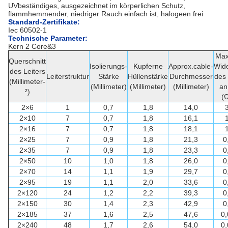
UVbeständiges, ausgezeichnet im körperlichen Schutz,
flammhemmender, niedriger Rauch einfach ist, halogeen frei
Standard-Zertifikate:
Iec 60502-1
Technische Parameter:
Kern 2 Core&3
Max
Querschnitt
Isolierungs-
Kupferne
Approx.cable-
Wid
des Leiters
Leiterstruktur
Stärke
Hüllenstärke
Durchmesser
des 
(Millimeter-
(Millimeter)
(Millimeter)
(Millimeter)
an
²)
(
2×6
1
0,7
1,8
14,0
2×10
7
0,7
1,8
16,1
2×16
7
0,7
1,8
18,1
2×25
7
0,9
1,8
21,3
0
2×35
7
0,9
1,8
23,3
0
2×50
10
1,0
1,8
26,0
0
2×70
14
1,1
1,9
29,7
0
2×95
19
1,1
2,0
33,6
0
2×120
24
1,2
2,2
39,3
0
2×150
30
1,4
2,3
42,9
0
2×185
37
1,6
2,5
47,6
0
2×240
48
1,7
2,6
54,0
0