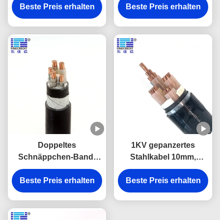
Beste Preis erhalten
N2XRY STA
des elektrischen Kabel-
Beste Preis erhalten
Stromkabel-
YJV22 an
Doppeltes
1KV gepanzertes
Schnäppchen-Band-
Stahlkabel 10mm,
gepanzertes Kern-Kabel
niedriger Rauch-
YJV22 YJLV mehradrig
Beste Preis erhalten
nullhalogen-Draht LZSH
Beste Preis erhalten
XLPE