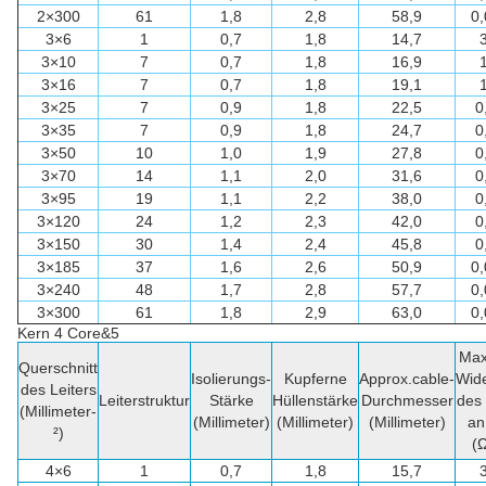
2×300
61
1,8
2,8
58,9
0
3×6
1
0,7
1,8
14,7
3×10
7
0,7
1,8
16,9
3×16
7
0,7
1,8
19,1
3×25
7
0,9
1,8
22,5
0
3×35
7
0,9
1,8
24,7
0
3×50
10
1,0
1,9
27,8
0
3×70
14
1,1
2,0
31,6
0
3×95
19
1,1
2,2
38,0
0
3×120
24
1,2
2,3
42,0
0
3×150
30
1,4
2,4
45,8
0
3×185
37
1,6
2,6
50,9
0
3×240
48
1,7
2,8
57,7
0
3×300
61
1,8
2,9
63,0
0
Kern 4 Core&5
Max
Querschnitt
Isolierungs-
Kupferne
Approx.cable-
Wid
des Leiters
Leiterstruktur
Stärke
Hüllenstärke
Durchmesser
des 
(Millimeter-
(Millimeter)
(Millimeter)
(Millimeter)
an
²)
(
4×6
1
0,7
1,8
15,7