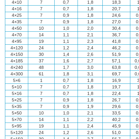
4×10
7
0,7
1,8
18,3
4×16
7
0,7
1,8
20,7
4×25
7
0,9
1,8
24,6
0
4×35
7
0,9
1,8
27,0
0
4×50
10
1,0
2,0
30,4
0
4×70
14
1,1
2,1
36,7
0
4×95
19
1,1
2,3
41,8
0
4×120
24
1,2
2,4
46,2
0
4×150
30
1,4
2,6
51,9
0
4×185
37
1,6
2,7
57,1
0
4×240
48
1,7
3,0
63,8
0
4×300
61
1,8
3,1
69,7
0
5×6
1
0,7
1,8
16,9
5×10
7
0,7
1,8
19,7
5×16
7
0,7
1,8
22,4
5×25
7
0,9
1,8
26,7
0
5×35
7
0,9
1,9
29,6
0
5×50
10
1,0
2,1
33,5
0
5×70
14
1,1
2,2
40,2
0
5×95
19
1,1
2,4
45,9
0
5×120
24
1,2
2,6
51,0
0