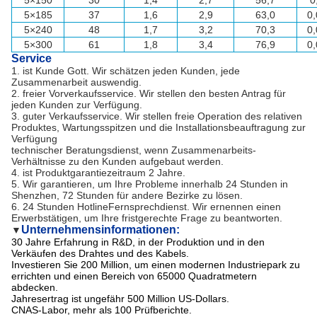
5×150
30
1,4
2,7
56,7
0
5×185
37
1,6
2,9
63,0
0
5×240
48
1,7
3,2
70,3
0
5×300
61
1,8
3,4
76,9
0
Service
1. ist Kunde Gott. Wir schätzen jeden Kunden, jede
Zusammenarbeit auswendig.
2. freier Vorverkaufsservice. Wir stellen den besten Antrag für
jeden Kunden zur Verfügung.
3. guter Verkaufsservice. Wir stellen freie Operation des relativen
Produktes, Wartungsspitzen und die Installationsbeauftragung zur
Verfügung
technischer Beratungsdienst, wenn Zusammenarbeits-
Verhältnisse zu den Kunden aufgebaut werden.
4. ist Produktgarantiezeitraum 2 Jahre.
5. Wir garantieren, um Ihre Probleme innerhalb 24 Stunden in
Shenzhen, 72 Stunden für andere Bezirke zu lösen.
6. 24 Stunden HotlineFernsprechdienst. Wir ernennen einen
Erwerbstätigen, um Ihre fristgerechte Frage zu beantworten.
Unternehmensinformationen:
▼
30 Jahre Erfahrung in R&D, in der Produktion und in den
Verkäufen des Drahtes und des Kabels.
Investieren Sie 200 Million, um einen modernen Industriepark zu
errichten und einen Bereich von 65000 Quadratmetern
abdecken.
Jahresertrag ist ungefähr 500 Million US-Dollars.
CNAS-Labor, mehr als 100 Prüfberichte.