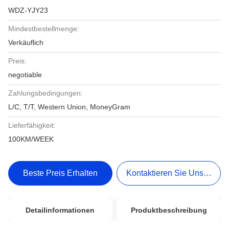
WDZ-YJY23
Mindestbestellmenge:
Verkäuflich
Preis:
negotiable
Zahlungsbedingungen:
L/C, T/T, Western Union, MoneyGram
Lieferfähigkeit:
100KM/WEEK
Beste Preis Erhalten
Kontaktieren Sie Uns Jetzt
Detailinformationen
Produktbeschreibung