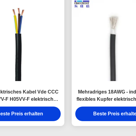
ektrisches Kabel Vde CCC
Mehradriges 18AWG - indu
VV-F H05VV-F elektrische
flexibles Kupfer elektrisc
Kabel PVCs
26AWG ULs 246
este Preis erhalten
Beste Preis erhalt