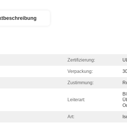
ktbeschreibung
Zertifizierung:
U
Verpackung:
30
Zustimmung:
R
Bl
Leiterart:
Üb
O
Art:
Is