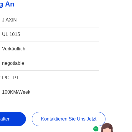
g An
JIAXIN
UL 1015
Verkäuflich
negotiable
:
L/C, T/T
100KM/Week
alten
Kontaktieren Sie Uns Jetzt