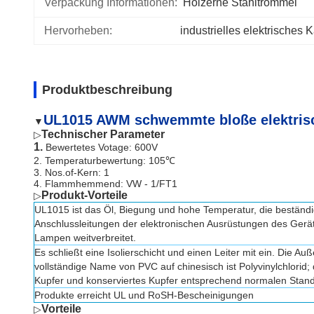
Verpackung Informationen:
Hölzerne Stahltrommel
Hervorheben:
industrielles elektrische
Produktbeschreibung
UL1015 AWM schwemmte bloße elektrisch
▼
Technischer Parameter
▷
1.
Bewertetes Votage: 600V
2. Temperaturbewertung: 105℃
3. Nos.of-Kern: 1
4. Flammhemmend: VW - 1/FT1
Produkt-Vorteile
▷
UL1015 ist das Öl, Biegung und hohe Temperatur, die beständig
Anschlussleitungen der elektronischen Ausrüstungen des Ger
Lampen weitverbreitet.
Es schließt eine Isolierschicht und einen Leiter mit ein. Die Au
vollständige Name von PVC auf chinesisch ist Polyvinylchlorid; d
Kupfer und konserviertes Kupfer entsprechend normalen Standa
Produkte erreicht UL und RoSH-Bescheinigungen
Vorteile
▷