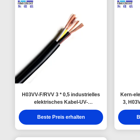
H03VV-F/RVV 3 * 0,5 industrielles
Kern-el
elektrisches Kabel-UV-
3, H03
Beständigkeit Quadrat-Vde
Beste Preis erhalten
B