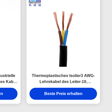
strielle
Thermoplastisches Isolier3 AWG-
hes Kabel
Lehrekabel des Leiter-10,
4
industrieller Draht SJT/SJTW 500 Ft
en
Beste Preis erhalten