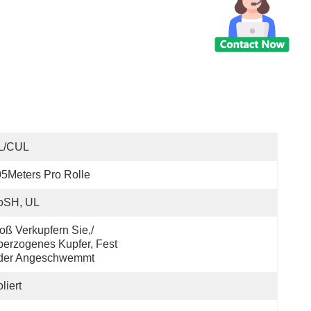
L/CUL
5Meters Pro Rolle
oSH, UL
oß Verkupfern Sie,/
erzogenes Kupfer, Fest 
der Angeschwemmt
oliert