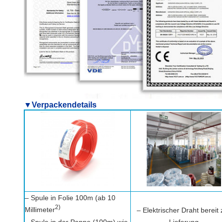
▼Verpackendetails
– Spule in Folie 100m (ab 10
2)
Millimeter
– Elektrischer Draht bereit 
– Spule in der Pappe (100m) wie
Lieferung