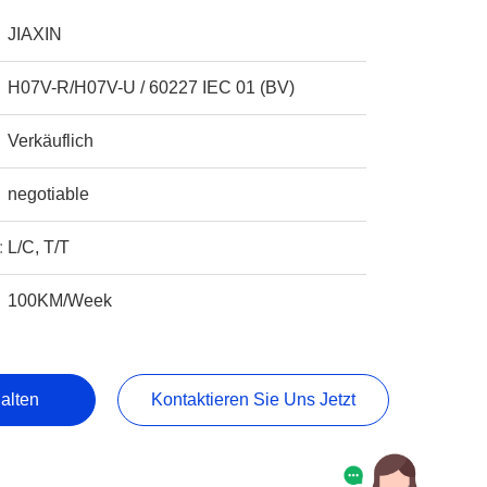
JIAXIN
H07V-R/H07V-U / 60227 IEC 01 (BV)
Verkäuflich
negotiable
:
L/C, T/T
100KM/Week
alten
Kontaktieren Sie Uns Jetzt