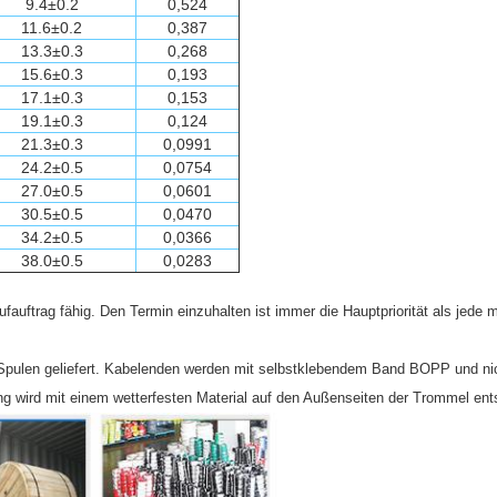
9.4±0.2
0,524
11.6±0.2
0,387
13.3±0.3
0,268
15.6±0.3
0,193
17.1±0.3
0,153
19.1±0.3
0,124
21.3±0.3
0,0991
24.2±0.5
0,0754
27.0±0.5
0,0601
30.5±0.5
0,0470
34.2±0.5
0,0366
38.0±0.5
0,0283
fauftrag fähig. Den Termin einzuhalten ist immer die Hauptpriorität als jede
n Spulen geliefert. Kabelenden werden mit selbstklebendem Band BOPP und ni
ung wird mit einem wetterfesten Material auf den Außenseiten der Trommel e