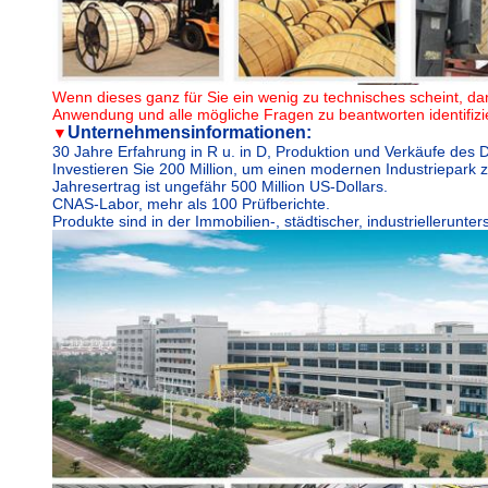
Wenn dieses ganz für Sie ein wenig zu technisches scheint, dan
Anwendung und alle mögliche Fragen zu beantworten identifizie
Unternehmensinformationen:
▼
30 Jahre Erfahrung in R u. in D, Produktion und Verkäufe des 
Investieren Sie 200 Million, um einen modernen Industriepark
Jahresertrag ist ungefähr 500 Million US-Dollars.
CNAS-Labor, mehr als 100 Prüfberichte.
Produkte sind in der Immobilien-, städtischer, industriellerunt