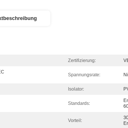
ktbeschreibung
Zertifizierung:
V
C 
Spannungsrate:
Ni
Isolator:
P
En
Standards:
6
30
Vorteil:
Er