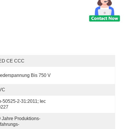
ED CE CCC
ederspannung Bis 750 V
VC
-50525-2-31:2011; Iec 
0227
 Jahre Produktions-
fahrungs-