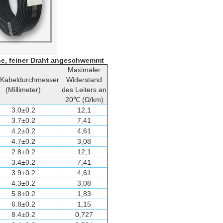
rne, feiner Draht angeschwemmt
Maximaler
 Kabeldurchmesser
Widerstand
(Millimeter)
des Leiters an
20℃ (Ω/km)
3.0±0.2
12,1
3.7±0.2
7,41
4.2±0.2
4,61
4.7±0.2
3,08
2.8±0.2
12,1
3.4±0.2
7,41
3.9±0.2
4,61
4.3±0.2
3,08
5.8±0.2
1,83
6.8±0.2
1,15
8.4±0.2
0,727