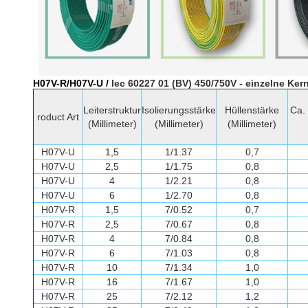
H07V-R/H07V-U /
Iec 60227 01 (BV) 450/750V - einzelne Ke
Leiterstruktur
Isolierungsstärke
Hüllenstärke
Ca.
roduct Art
(Millimeter)
(Millimeter)
(Millimeter)
H07V-U
1,5
1/1.37
0,7
H07V-U
2,5
1/1.75
0,8
H07V-U
4
1/2.21
0,8
H07V-U
6
1/2.70
0,8
H07V-R
1,5
7/0.52
0,7
H07V-R
2,5
7/0.67
0,8
H07V-R
4
7/0.84
0,8
H07V-R
6
7/1.03
0,8
H07V-R
10
7/1.34
1,0
H07V-R
16
7/1.67
1,0
H07V-R
25
7/2.12
1,2