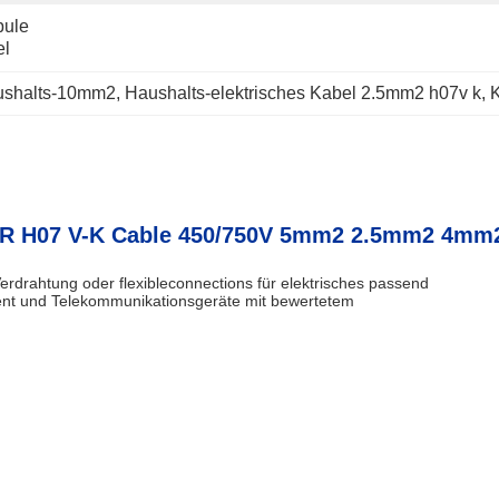
ule 
el
aushalts-10mm2
, 
Haushalts-elektrisches Kabel 2.5mm2 h07v k
, 
K
7V-R H07 V-K Cable 450/750V 5mm2 2.5mm2 4
 Verdrahtung oder flexibleconnections
für elektrisches
passend
ent
und Telekommunikationsgeräte mit bewertetem