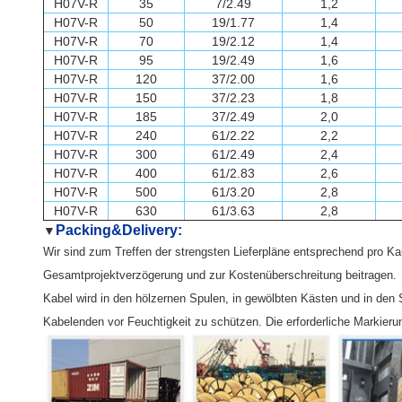
H07V-R
35
7/2.49
1,2
H07V-R
50
19/1.77
1,4
H07V-R
70
19/2.12
1,4
H07V-R
95
19/2.49
1,6
H07V-R
120
37/2.00
1,6
H07V-R
150
37/2.23
1,8
H07V-R
185
37/2.49
2,0
H07V-R
240
61/2.22
2,2
H07V-R
300
61/2.49
2,4
H07V-R
400
61/2.83
2,6
H07V-R
500
61/3.20
2,8
H07V-R
630
61/3.63
2,8
Packing&Delivery:
▼
Wir sind zum Treffen der strengsten Lieferpläne entsprechend pro Kau
Gesamtprojektverzögerung und zur Kostenüberschreitung beitragen.
Kabel wird in den hölzernen Spulen, in gewölbten Kästen und in de
Kabelenden vor Feuchtigkeit zu schützen. Die erforderliche Markier