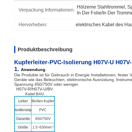
Hölzerne Stahltrommel, Sp
Verpackung Informationen:
In Der Folie/in Der Tromm
Hervorheben:
elektrisches Kabel des H
Produktbeschreibung
Kupferleiter-PVC-Isolierung H07V-U H0
1.
Anwendung
Die Produkte ist für Gebrauch in Energie Installationen, fester
Geräte wie das Beleuchten, elektronische Ausrüstung, Instrum
Spannung 450/750V oder weniger.
H07V-R/H07V-U/BV
Kabel BAU
Leiter
Bloßes Kupfer
Isolierung
PVC
Garantie
450/750V
Größe
1.5~630mm ²