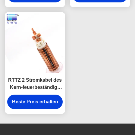
kupfernen Leiter
RTTZ 2 Stromkabel des
Kern-feuerbeständige
Kabel-
Mineralisolieruntertagegebrauchs-
Beste Preis erhalten
LZSH