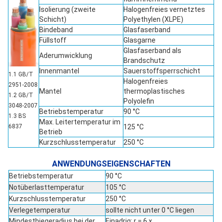
Isolierung (zweite
Halogenfreies vernetztes
Schicht)
Polyethylen (XLPE)
Bindeband
Glasfaserband
Füllstoff
Glasgarne
Glasfaserband als
Aderumwicklung
Brandschutz
Innenmantel
Sauerstoffsperrschicht
1.1 GB/T
Halogenfreies
2951-2008
Mantel
thermoplastisches
1.2 GB/T
Polyolefin
3048-2007
Betriebstemperatur
90 °C
1.3 BS
Max. Leitertemperatur im
125 °C
6837
Betrieb
Kurzschlusstemperatur
250 °C
ANWENDUNGSEIGENSCHAFTEN
Betriebstemperatur
90 °C
Notüberlasttemperatur
105 °C
Kurzschlusstemperatur
250 °C
Verlegetemperatur
sollte nicht unter 0 °C liegen
Mindestbiegeradius bei der
Einadrig: r = 6 x