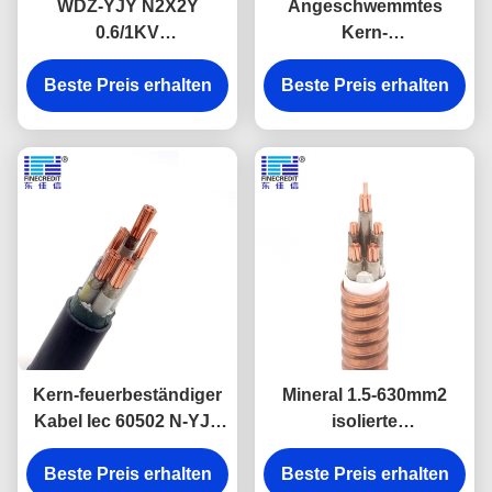
WDZ-YJY N2X2Y
Angeschwemmtes
0.6/1KV
Kern-
feuerbeständige Kabel
Hochspannungsstromkabel
verkupfern Leiter XLPE
Beste Preis erhalten
feuerbeständiges Kabel
Beste Preis erhalten
isoliert
XLPE 0.6-1kV
Kern-feuerbeständiger
Mineral 1.5-630mm2
Kabel Iec 60502 N-YJV
isolierte
XLPE-Isolierungs-2-5
feuerbeständige Kabel
Beste Preis erhalten
Beste Preis erhalten
anschwemmte