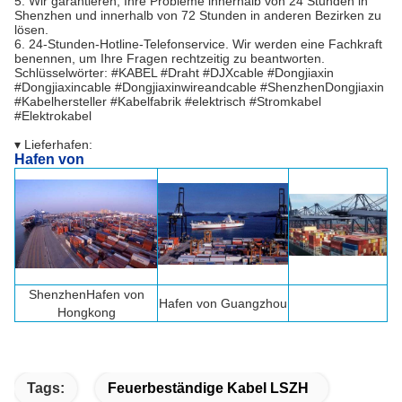
5. Wir garantieren, Ihre Probleme innerhalb von 24 Stunden in
Shenzhen und innerhalb von 72 Stunden in anderen Bezirken zu
lösen.
6. 24-Stunden-Hotline-Telefonservice. Wir werden eine Fachkraft
benennen, um Ihre Fragen rechtzeitig zu beantworten.
Schlüsselwörter: #KABEL #Draht #DJXcable #Dongjiaxin
#Dongjiaxincable #Dongjiaxinwireandcable #ShenzhenDongjiaxin
#Kabelhersteller #Kabelfabrik #elektrisch #Stromkabel
#Elektrokabel
▾ Lieferhafen:
Hafen von
Shenzhen
Hafen von
Hafen von Guangzhou
Hongkong
Tags:
Feuerbeständige Kabel LSZH