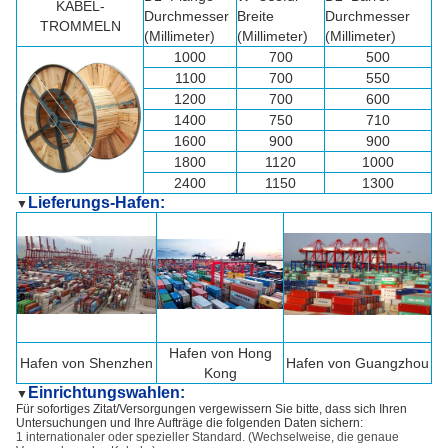
KABEL-
Durchmesser
Breite
Durchmesser
TROMMELN
(Millimeter)
(Millimeter)
(Millimeter)
1000
700
500
1100
700
550
1200
700
600
1400
750
710
1600
900
900
1800
1120
1000
2400
1150
1300
Lieferungs-Hafen:
▼
Hafen von Hong
Hafen von
Shenzhen
Hafen von Guangzhou
Kong
Einrichtungswahlen:
▼
Für sofortiges Zitat/Versorgungen vergewissern Sie bitte, dass sich Ihren
Untersuchungen und Ihre Aufträge die folgenden Daten sichern:
1 internationaler oder spezieller Standard. (Wechselweise, die genaue