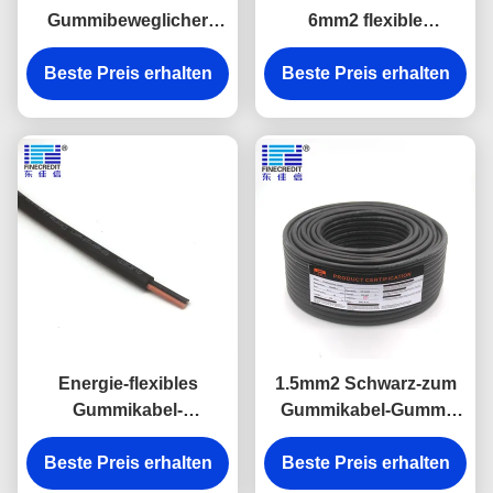
Gummibeweglicher
6mm2 flexible
Gebrauch 3x1.5mm2
Gummigummijacken-
450/750v Epdm kabel-
Beste Preis erhalten
Beste Preis erhalten
elektrisches Kabel
H05RR-F
kabel-YZW
Energie-flexibles
1.5mm2 Schwarz-zum
Gummikabel-
Gummikabel-Gummi
gewöhnlicher Aufgabe
400mm2 H05RN-F
Beste Preis erhalten
YCW YZW H05RN-F
Beste Preis erhalten
umhüllte
effektiven