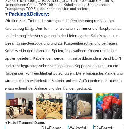
ISO9001, ISO14001, OHSAS18001, CCC, CER, COLUMBIUM, RoHS,
Unternehmen Chinas TOP 100 in der Kabelindustrie, Unternehmen
Guangdongs TOP 5 in der Kabelindustrie und andere.
Packing&Delivery:
▼
Wir sind zum Treffen der strengsten Lieferpläne entsprechend pro
Kaufauftrag fähig. Den Termin einzuhalten ist immer die Hauptpriorität
als jede mögliche Verzögerung in der Lieferung des Kabels kann zur
Gesamtprojektverzögerung und zur Kostenüberschreitung beitragen.
Kabel wird in den hölzernen Spulen, in gewölbten Kästen und in den
Spulen geliefert. Kabelenden werden mit selbstklebendem Band BOPP
und nicht hygroskopischen versiegelnden Kappen versiegelt, um die
Kabelenden vor Feuchtigkeit zu schützen. Die erforderliche Markierung
wird mit einem wetterfesten Material auf den Außenseiten der Trommel
entsprechend der Anforderung des Kunden gedruckt.
▼
Kabel-Trommel-Daten:
D1=Flange-
W=Useful-
D2=Barrel-