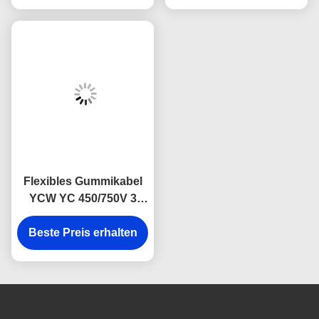
Parallelwiderstands
Vde-Standard
Flexibles Gummikabel
YCW YC 450/750V 3
Kern-1.5mm für das
Bergbau von Iec 60228
Beste Preis erhalten