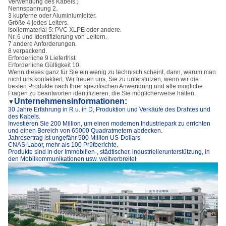
Verwendung des Kabels.)
Nennspannung 2.
3 kupferne oder Aluminiumleiter.
Größe 4 jedes Leiters.
Isoliermaterial 5: PVC XLPE oder andere.
Nr. 6 und Identifizierung von Leitern.
7 andere Anforderungen.
8 verpackend.
Erforderliche 9 Lieferfrist.
Erforderliche Gültigkeit 10.
Wenn dieses ganz für Sie ein wenig zu technisch scheint, dann, warum man
nicht uns kontaktiert. Wir freuen uns, Sie zu unterstützen, wenn wir die
besten Produkte nach Ihrer spezifischen Anwendung und alle mögliche
Fragen zu beantworten identifizieren, die Sie möglicherweise hätten.
Unternehmensinformationen:
▼
30 Jahre Erfahrung in R u. in D, Produktion und Verkäufe des Drahtes und
des Kabels.
Investieren Sie 200 Million, um einen modernen Industriepark zu errichten
und einen Bereich von 65000 Quadratmetern abdecken.
Jahresertrag ist ungefähr 500 Million US-Dollars.
CNAS-Labor, mehr als 100 Prüfberichte.
Produkte sind in der Immobilien-, städtischer, industriellerunterstützung, in
den Mobilkommunikationen usw. weitverbreitet