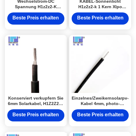
Wechselstrom-DC
KABEL-Sonnenlicht
Spannung H1z2z2-K
H1z2z2-k 1 Kern Xlpo
1X1.5mm2 photo-
photo-voltaisches Kabel
voltaisches industrielles
Solarbeständiger PVC-
Beste Preis erhalten
Beste Preis erhalten
elektrisches Kabel für PV-
Hülle TUV-Bescheinigung
System
Konserviert verkupfern Sie
Einzelnes/Zweikernsolarpv-
6mm Solarkabel, H1Z2Z2-K
Kabel 4mm, photo-
1.5kV Solardc-Draht
voltaischer Draht PV1-F
XLPE
Beste Preis erhalten
Beste Preis erhalten