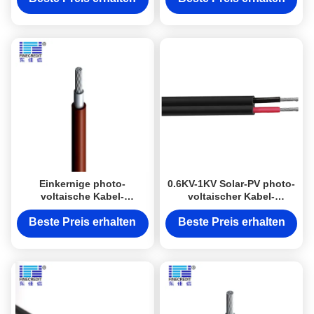
Einkernige photo-
0.6KV-1KV Solar-PV photo-
voltaische Kabel-
voltaischer Kabel-
Niederspannung PVC-Hülle
Zwillings-Kern für
1.5mm2 H1Z2Z2-K
Kraftwerk
Beste Preis erhalten
Beste Preis erhalten