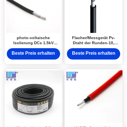
photo-voltaische
Flacher/Messgerät Pv-
Isolierung DCs 1.5kV
Draht der Runden-10,
Kabel-XLPE für
Pantone-Isolierungs-
Sonnensysteme
Zwillings-Kern-Solarkabel
Beste Preis erhalten
Beste Preis erhalten