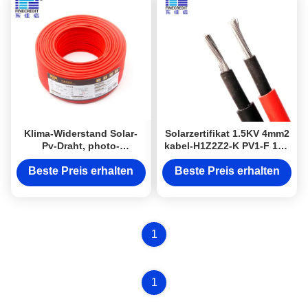
Klima-Widerstand Solar-
Solarzertifikat 1.5KV 4mm2
Pv-Draht, photo-
kabel-H1Z2Z2-K PV1-F 1X6
voltaisches Innen-2,5
TUV
Solarkabel mm2 PV1-F im
Beste Preis erhalten
Beste Preis erhalten
Freien
1
1