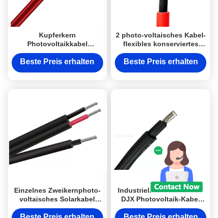
Kupferkern
2 photo-voltaisches Kabel-
Photovoltaikkabel
flexibles konserviertes
Außenkabel UV-
kupfernes Leiter en 50618
beständiges Kabel für
PFG 1169 H1Z2Z2-K
Beste Preis erhalten
Beste Preis erhalten
Solarprojekte
Einzelnes Zweikernphoto-
Industrielles 600V - 1000V
voltaisches Solarkabel
DJX Photovoltaik-Kabel
4mm H1Z2Z2-K für
H1z2z2-K für Solarmodule
Kraftwerk
Beste Preis erhalten
Beste Preis erhalten