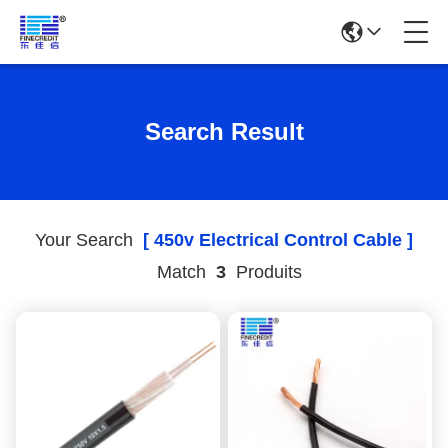
Search Result
Your Search
[ 450v Electrical Control Cable ]
Match
3
Produits