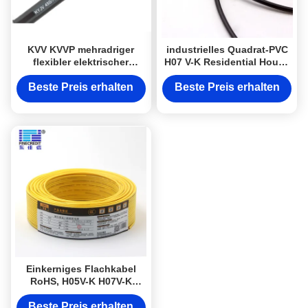
KVV KVVP mehradriger
industrielles Quadrat-PVC
flexibler elektrischer
H07 V-K Residential House
450/750V Leiter der
Wiring Flachkabel 450V
Seilzug-Klassen-1/2
750V 1.5-10
Beste Preis erhalten
Beste Preis erhalten
Einkerniges Flachkabel
RoHS, H05V-K H07V-K
isolierender Kupferdraht
PVCs
Beste Preis erhalten